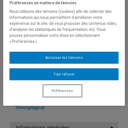
Préférences en matière de témoins
Domaines d'expertise
Nous utilisons des témoins (cookies) afin de collecter des
informations qui nous permettent d’améliorer votre
expérience sur le site, de vous proposer des contenus vidéo,
Douleur au féminin
d’analyser les statistiques de fréquentation, etc. Vous
Écriture testimoniale
pouvez personnaliser votre choix en sélectionnant
« Préférences ».
Études féministes
Études littéraires
Autoriser les témoins
Jacques Derrida
Littérature
Tout refuser
Littérature des femmes
Littérature du XXe siècle
Préférences
Littérature française
Témoignage
Informations générales