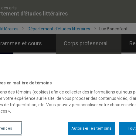
 des arts
tement d'études littéraires
ittéraires
Département d'études littéraires
Luc Bonenfant
grammes et cours
Corps professoral
Re
ces en matière de témoins
sons des témoins (cookies) afin de collecter des informations qui nous 
r votre expérience sur le site, de vous proposer des contenus vidéo, d’a
es de fréquentation, etc. Vous pouvez personnaliser votre choix en séle
ces ».
érences
Autoriser les témoins
Tout