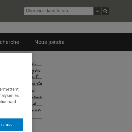
cherche
Nous joindre
permettent
nalyser les
ctionnant
 refuser