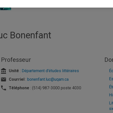
uc Bonenfant
Professeur
Do
Unité
:
Département d'études littéraires
Éc
Es
Courriel
:
bonenfant.luc@uqam.ca
Ét
Téléphone
: (514) 987-3000 poste 4030
Hi
Li
si