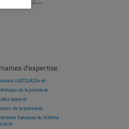
maines d'expertise
ritures LGBTQIA2S+
thétique de la poésie
udes queer
stoire de la poésie
ttérature française du XIXème
ècle