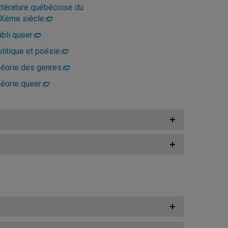
ttérature québécoise du
Xème siècle
bli queer
litique et poésie
éorie des genres
éorie queer